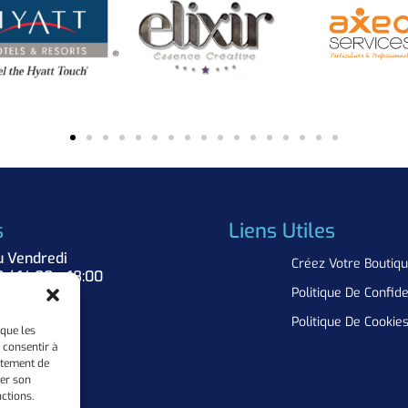
s
Liens Utiles
u Vendredi
Créez Votre Boutiq
0 / 14:00 – 18:00
Politique De Confide
Nous
Politique De Cookie
 que les
 consentir à
rtement de
rer son
ctions.