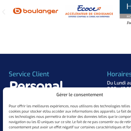
Service Client
Horaire
Du Lundi a
8:30 – 12:0
Gérer le consentement
Suivez 
Pour offrir les meilleures expériences, nous utilisons des technologies telles
cookies pour stocker et/ou accéder aux informations des appareils. Le fait de
+33 (0)3.57.84.37.63
ces technologies nous permettra de traiter des données telles que le compo
contact@personalflocker.com
navigation ou les ID uniques sur ce site. Le fait de ne pas consentir ou de reti
10 ZAC Mermoz, 57155 Marly
consentement peut avoir un effet négatif sur certaines caractéristiques et fon