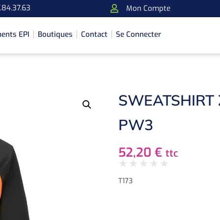
.84.37.63
Mon Compte
ents EPI
Boutiques
Contact
Se Connecter
SWEATSHIRT 
PW3
52,20
€
ttc
★
★
★
★
★
T173