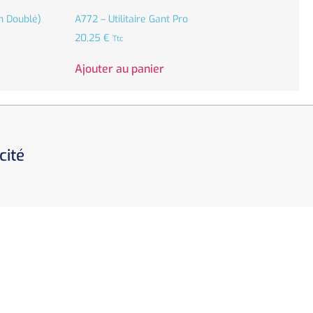
n Doublé)
A772 – Utilitaire Gant Pro
20,25
€
Ttc
Ajouter au panier
cité