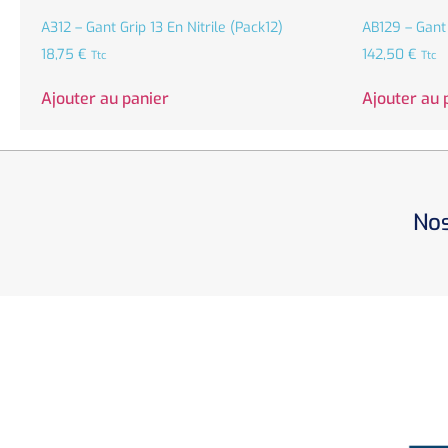
A312 – Gant Grip 13 En Nitrile (Pack12)
AB129 – Gant
18,75
€
142,50
€
Ttc
Ttc
Ajouter au panier
Ajouter au 
Nos