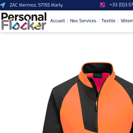
+33 (0)3.57
ZAC Mermoz, 57155 Marly
Accueil
Nos Services
Textile
Vêtem