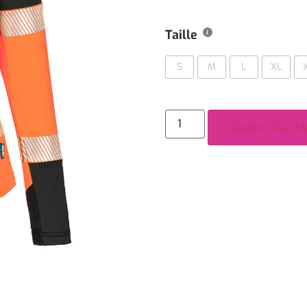
Taille
S
M
L
XL
Ajouter Au Pa