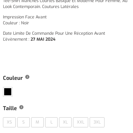
Tee-Shirt Manches Courtes Basique Et Moderne Pour Femme, Au
Look Contemporain. Coutures Latérales
Impression Face Avant
Couleur : Noir
Date Limite De Commande Pour Une Réception Avant
L’évènement :
27 MAI 2024
Couleur
Taille
XS
S
M
L
XL
XXL
3XL