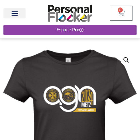
0
Espace Pro