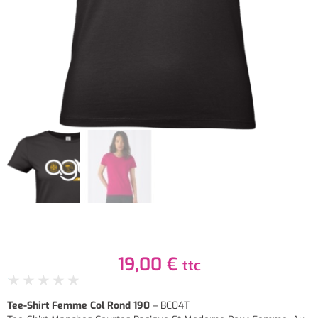
19,00
€
ttc
★
★
★
★
★
Tee-Shirt Femme Col Rond 190
– BC04T