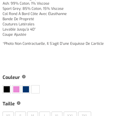
Ash: 99% Coton, 1% Viscose
Sport Grey: 85% Coton, 15% Viscose
Col Rond À Bord Côte Avec Élasthanne
Bande De Propreté
Coutures Latérales
Lavable Jusqu’à 40°
Coupe Ajustée
*Photo Non Contractuelle, Il S’agit D’une Esquisse De L’article
Couleur
Taille
XS
S
M
L
XL
XXL
3XL