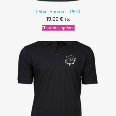
T-Shirt Homme – PEDC
19,00
€
Ttc
Choix des options