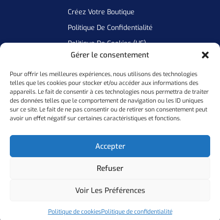
Créez Votre Boutique
Politique De Confidentialité
Politique De Cookies (UE)
Gérer le consentement
Pour offrir les meilleures expériences, nous utilisons des technologies
Newsletter
telles que les cookies pour stocker et/ou accéder aux informations des
appareils. Le fait de consentir à ces technologies nous permettra de traiter
Inscrivez Vous A Notre Newsletter Pour Ne Manquer Aucune De
des données telles que le comportement de navigation ou les ID uniques
sur ce site. Le fait de ne pas consentir ou de retirer son consentement peut
Nos Offres
avoir un effet négatif sur certaines caractéristiques et fonctions.
Ok
Accepter
Refuser
Copyright ©
2026
Personal Flocker • Website By Elixir Lab
Voir Les Préférences
Politique De Confidentialité
Mention Légales
Politique de cookies
Politique de confidentialité