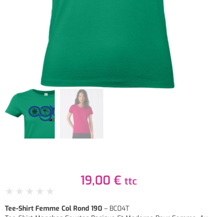
19,00
€
ttc
★
★
★
★
★
Tee-Shirt Femme Col Rond 190
– BC04T