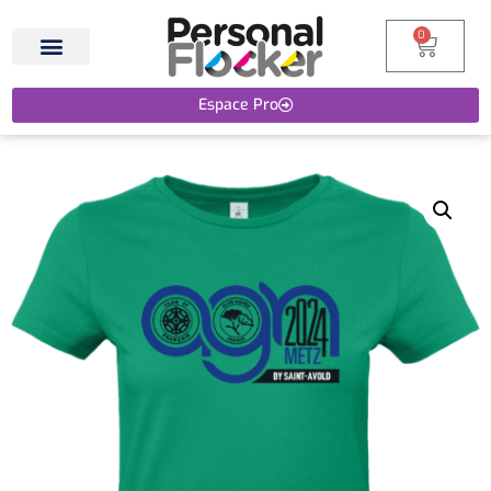
0
Espace Pro