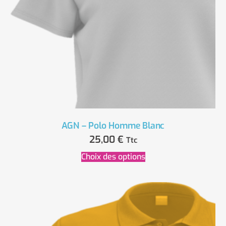
AGN – Polo Homme Blanc
25,00
€
Ttc
Choix des options