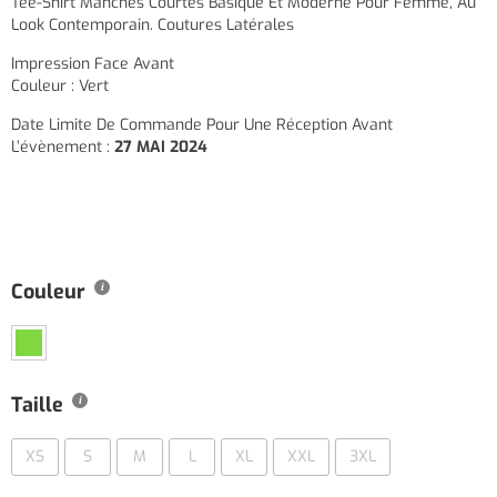
Tee-Shirt Manches Courtes Basique Et Moderne Pour Femme, Au
Look Contemporain. Coutures Latérales
Impression Face Avant
Couleur : Vert
Date Limite De Commande Pour Une Réception Avant
L’évènement :
27 MAI 2024
Couleur
Taille
XS
S
M
L
XL
XXL
3XL