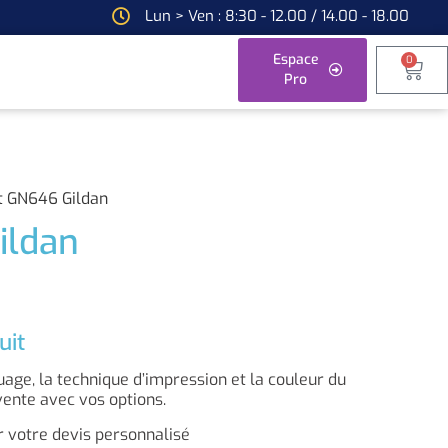
Lun > Ven : 8:30 - 12.00 / 14.00 - 18.00
Espace
0
Pro
rt GN646 Gildan
ildan
uit
ge, la technique d’impression et la couleur du
vente avec vos options.
 votre devis personnalisé