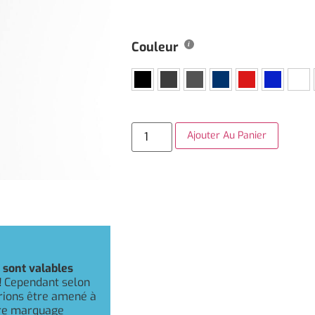
Couleur
Ajouter Au Panier
r
sont valables
!
Cependant selon
rrions être amené à
otre marquage