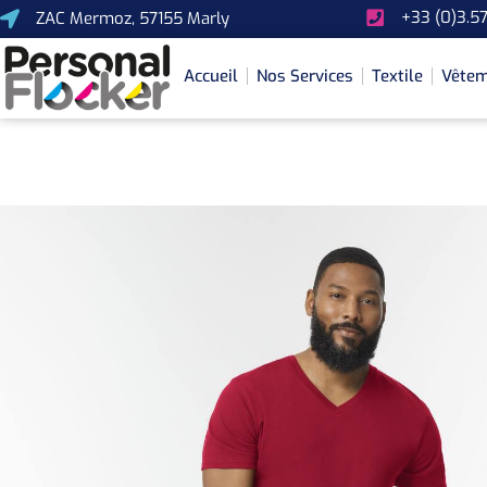
+33 (0)3.57
ZAC Mermoz, 57155 Marly
Accueil
Nos Services
Textile
Vêtem