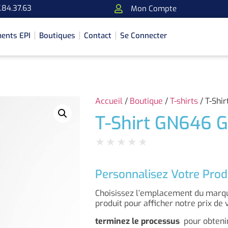
.84.37.63
Mon Compte
ents EPI
Boutiques
Contact
Se Connecter
Accueil
/
Boutique
/
T-shirts
/ T-Shi
T-Shirt GN646 G
★
★
★
★
★
Personnalisez Votre Prod
Choisissez l’emplacement du marqua
produit pour afficher notre prix de 
terminez le processus
pour obtenir