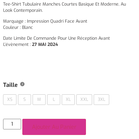
Tee-Shirt Tubulaire Manches Courtes Basique Et Moderne, Au
Look Contemporain.
Marquage : Impression Quadri Face Avant
Couleur : Blanc
Date Limite De Commande Pour Une Réception Avant
L’évènement :
27 MAI 2024
Taille
XS
S
M
L
XL
XXL
3XL
Ajouter Au Panier