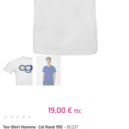
19,00
€
ttc
★
★
★
★
★
Tee-Shirt Homme Col Rond 190
– BC03T