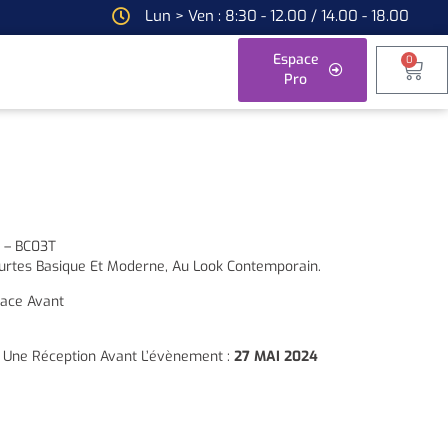
Lun > Ven : 8:30 - 12.00 / 14.00 - 18.00
Espace
0
Pro
– BC03T
urtes Basique Et Moderne, Au Look Contemporain.
Face Avant
Une Réception Avant L’évènement :
27 MAI 2024