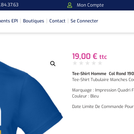
.84.37.63
Mon Compte
ents EPI
Boutiques
Contact
Se Connecter
19,00
€
ttc
★
★
★
★
★
Tee-Shirt Homme Col Rond 190
Tee-Shirt Tubulaire Manches Co
Marquage : Impression Quadri 
Couleur : Bleu
Date Limite De Commande Pour 