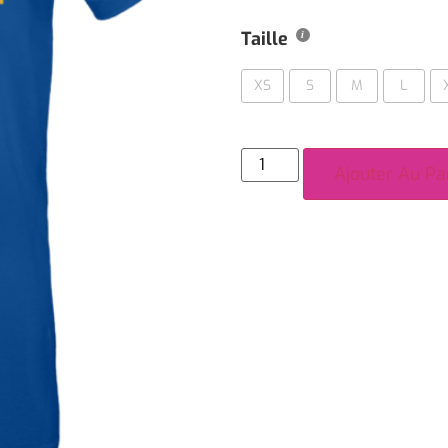
Taille
XS
S
M
L
Ajouter Au Pa