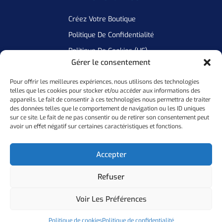
Créez Votre Boutique
Politique De Confidentialité
Politique De Cookies (UE)
Gérer le consentement
Pour offrir les meilleures expériences, nous utilisons des technologies
Newsletter
telles que les cookies pour stocker et/ou accéder aux informations des
appareils. Le fait de consentir à ces technologies nous permettra de traiter
Inscrivez Vous A Notre Newsletter Pour Ne Manquer Aucune De
des données telles que le comportement de navigation ou les ID uniques
sur ce site. Le fait de ne pas consentir ou de retirer son consentement peut
Nos Offres
avoir un effet négatif sur certaines caractéristiques et fonctions.
Ok
Accepter
Refuser
Copyright ©
2026
Personal Flocker • Website By Elixir Lab
Voir Les Préférences
Politique De Confidentialité
Mention Légales
Politique de cookies
Politique de confidentialité