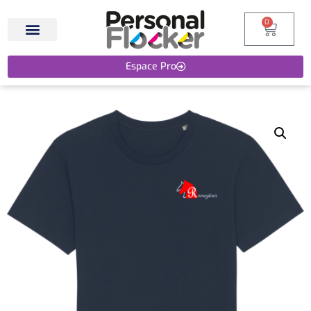
0
Espace Pro