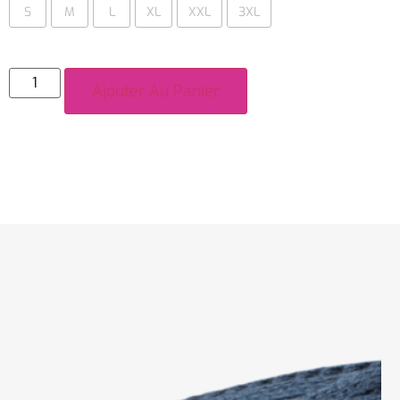
S
M
L
XL
XXL
3XL
Ajouter Au Panier