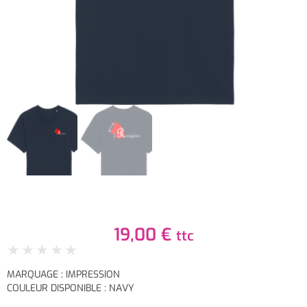
19,00
€
ttc
★
★
★
★
★
MARQUAGE : IMPRESSION
COULEUR DISPONIBLE : NAVY