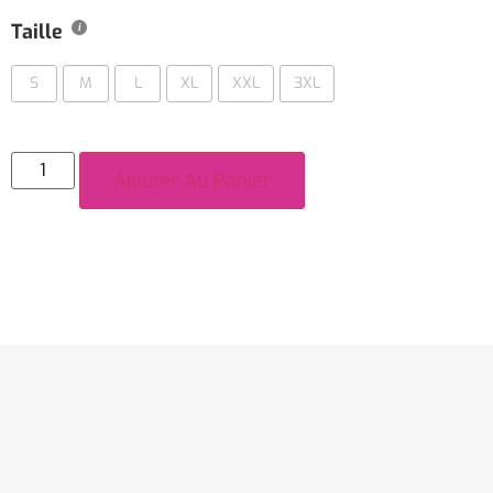
Taille
S
M
L
XL
XXL
3XL
Ajouter Au Panier