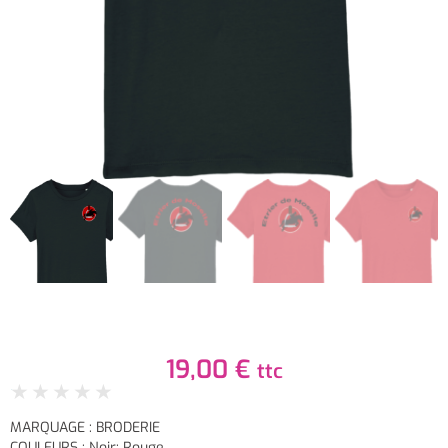
19,00
€
ttc
★
★
★
★
★
MARQUAGE : BRODERIE
COULEURS : Noir; Rouge