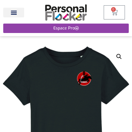
0
Espace Pro