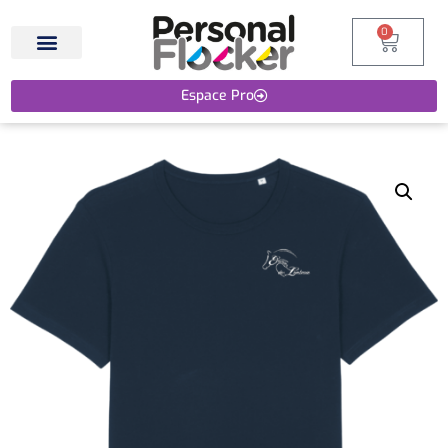
0
Espace Pro