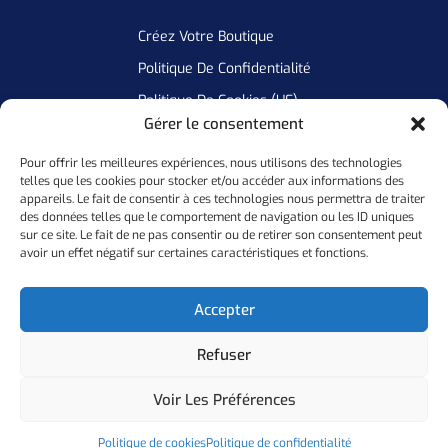
Créez Votre Boutique
Politique De Confidentialité
Politique De Cookies (UE)
Gérer le consentement
Pour offrir les meilleures expériences, nous utilisons des technologies
Newsletter
telles que les cookies pour stocker et/ou accéder aux informations des
appareils. Le fait de consentir à ces technologies nous permettra de traiter
Inscrivez Vous A Notre Newsletter Pour Ne Manquer Aucune De
des données telles que le comportement de navigation ou les ID uniques
sur ce site. Le fait de ne pas consentir ou de retirer son consentement peut
Nos Offres
avoir un effet négatif sur certaines caractéristiques et fonctions.
Ok
Accepter
Refuser
Copyright ©
2026
Personal Flocker • Website By Elixir Lab
Voir Les Préférences
Politique De Confidentialité
Mention Légales
Politique de cookies
Politique de confidentialité