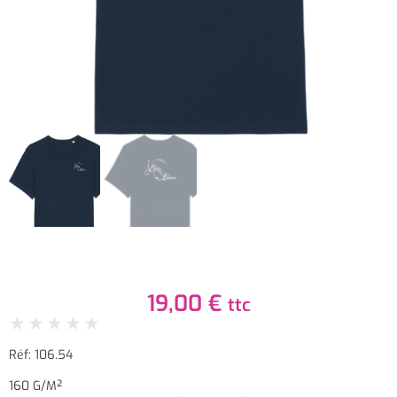
19,00
€
ttc
★
★
★
★
★
Réf: 106.54
160 G/m²