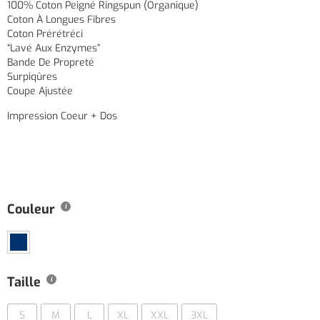
100% Coton Peigné Ringspun (organique)
Coton À Longues Fibres
Coton Prérétréci
“lavé Aux Enzymes”
Bande De Propreté
Surpiqûres
Coupe Ajustée
Impression Coeur + Dos
Couleur
Taille
S
M
L
XL
XXL
3XL