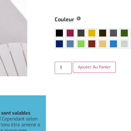
Couleur
Ajouter Au Panier
r
sont valables
!
Cependant selon
rrions être amené à
otre marquage