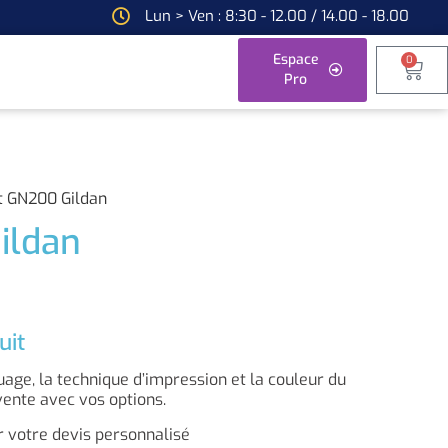
Lun > Ven : 8:30 - 12.00 / 14.00 - 18.00
Espace
0
Pro
rt GN200 Gildan
ildan
uit
ge, la technique d’impression et la couleur du
vente avec vos options.
 votre devis personnalisé