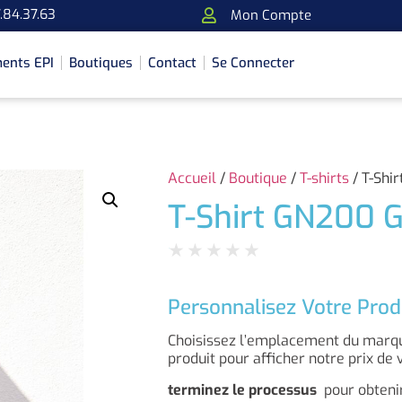
.84.37.63
Mon Compte
ents EPI
Boutiques
Contact
Se Connecter
Accueil
/
Boutique
/
T-shirts
/ T-Shi
T-Shirt GN200 G
★
★
★
★
★
Personnalisez Votre Prod
Choisissez l’emplacement du marqua
produit pour afficher notre prix de 
terminez le processus
pour obtenir