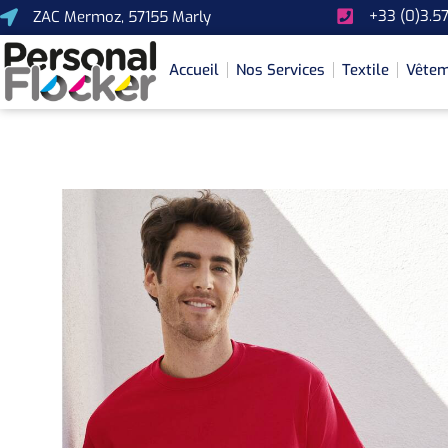
+33 (0)3.57
ZAC Mermoz, 57155 Marly
Accueil
Nos Services
Textile
Vêtem