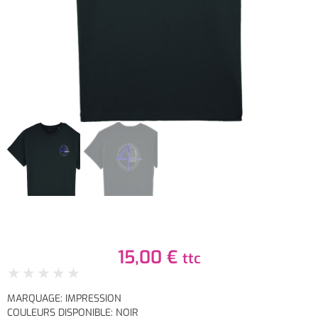
15,00
€
ttc
★
★
★
★
★
MARQUAGE: IMPRESSION
COULEURS DISPONIBLE: NOIR