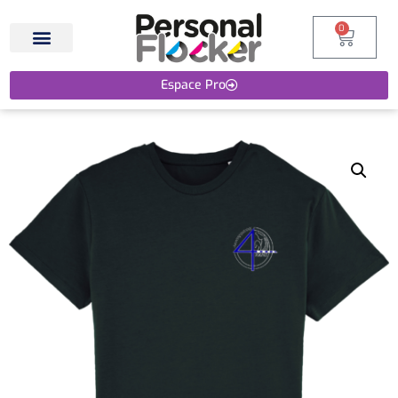
0
Espace Pro