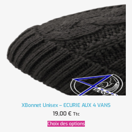
XBonnet Unisex – ECURIE AUX 4 VANS
19,00
€
Ttc
Choix des options