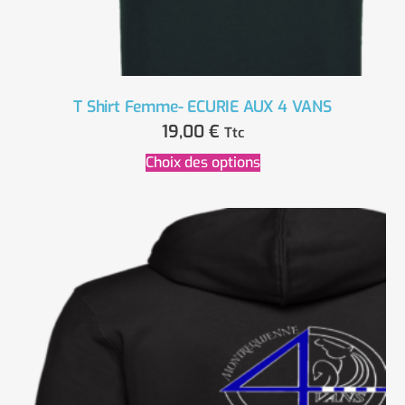
T Shirt Femme- ECURIE AUX 4 VANS
19,00
€
Ttc
Choix des options