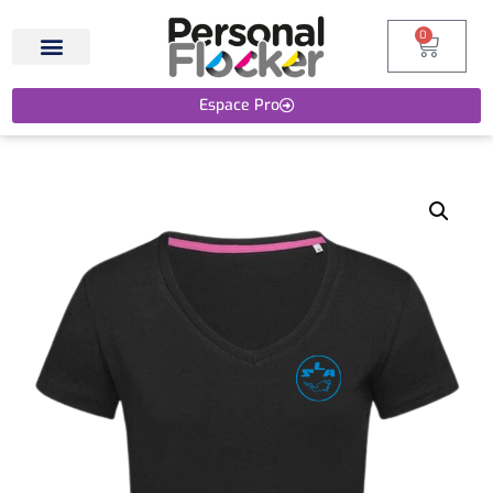
0
Espace Pro