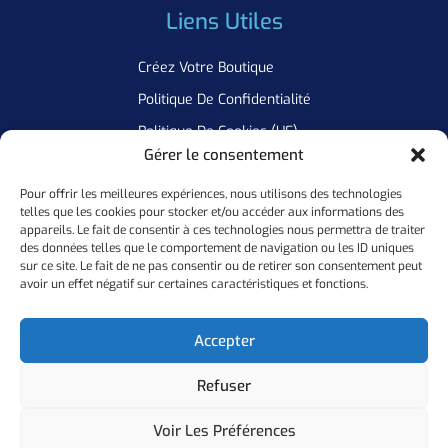
Liens Utiles
Créez Votre Boutique
Politique De Confidentialité
Politique De Cookies (UE)
Gérer le consentement
Pour offrir les meilleures expériences, nous utilisons des technologies
Newsletter
telles que les cookies pour stocker et/ou accéder aux informations des
appareils. Le fait de consentir à ces technologies nous permettra de traiter
Inscrivez Vous A Notre Newsletter Pour Ne Manquer Aucune De
des données telles que le comportement de navigation ou les ID uniques
sur ce site. Le fait de ne pas consentir ou de retirer son consentement peut
Nos Offres
avoir un effet négatif sur certaines caractéristiques et fonctions.
Ok
Accepter
Refuser
Copyright ©
2026
Personal Flocker • Website By Elixir Lab
Voir Les Préférences