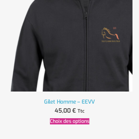
Gilet Homme – EEVV
45,00
€
Ttc
Choix des options