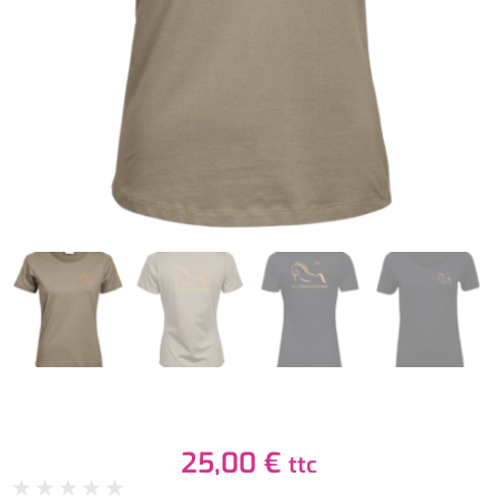
25,00
€
ttc
★
★
★
★
★