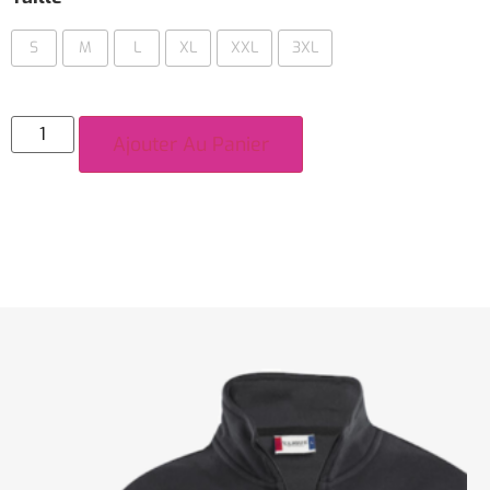
S
M
L
XL
XXL
3XL
Ajouter Au Panier