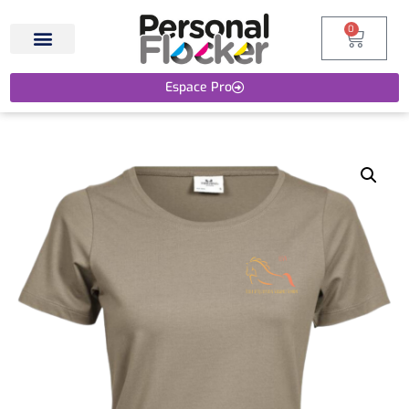
0
Espace Pro