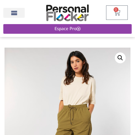
0
Espace Pro