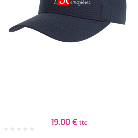
19,00
€
ttc
★
★
★
★
★