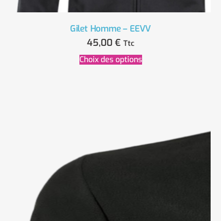
Gilet Homme – EEVV
45,00
€
Ttc
Choix des options