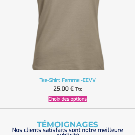
Tee-Shirt Femme -EEVV
25,00
€
Ttc
Choix des options
TÉMOIGNAGES
Nos clients satisfaits sont notre meilleure