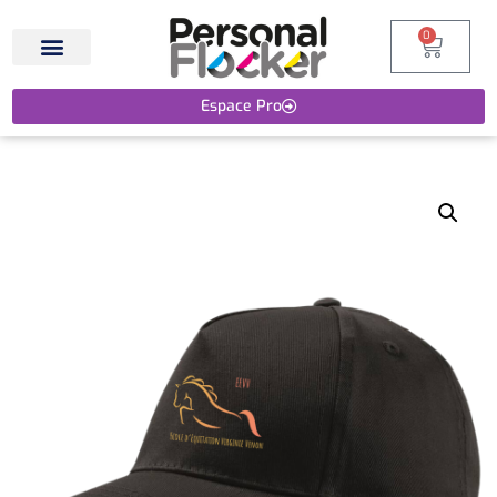
0
Espace Pro