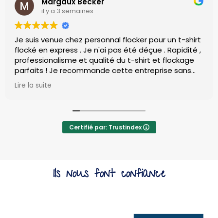
Margaux Becker
il y a 3 semaines
 venue chez personnal flocker pour un t-shirt
Nous av
en express . Je n'ai pas été déçue . Rapidité ,
flocage
ionalisme et qualité du t-shirt et flockage
événeme
ts ! Je recommande cette entreprise sans
tion
L'équi
uite
Lire la s
bonus pour le personnel fort sympathique et
profess
eant merci beaucoup
délais 
dans le
qualité.
Certifié par: Trustindex
Les t-sh
flocage
votre s
Ils nous font confiance
service.
Je reco
pour to