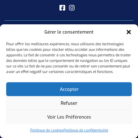
Liens Utiles
Gérer le consentement
Créez Votre Boutique
Pour offrir les meilleures expériences, nous utilisons des technologies
telles que les cookies pour stocker et/ou accéder aux informations des
Politique De Confidentialité
appareils. Le fait de consentir à ces technologies nous permettra de traiter
des données telles que le comportement de navigation ou les ID uniques
Politique De Cookies (UE)
sur ce site. Le fait de ne pas consentir ou de retirer son consentement peut
avoir un effet négatif sur certaines caractéristiques et fonctions.
Newsletter
Accepter
Inscrivez Vous A Notre Newsletter Pour Ne Manquer Aucune De
Refuser
Nos Offres
Voir Les Préférences
Ok
Politique de cookies
Politique de confidentialité