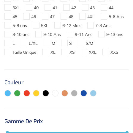
3XL
40
41
42
43
44
45
46
47
48
4XL
5-6 Ans
5-8 ans
5XL
6-12 Mois
7-8 Ans
8-10 ans
9-10 Ans
9-11 Ans
9-13 ans
L
L/XL
M
S
S/M
Taille Unique
XL
XS
XXL
XXS
Couleur
Gamme De Prix