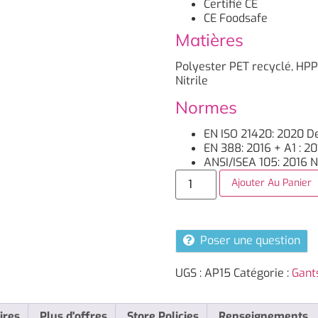
Certifié CE
CE Foodsafe
Matières
Polyester PET recyclé, HPP
Nitrile
Normes
EN ISO 21420: 2020 De
EN 388: 2016 + A1 : 2
ANSI/ISEA 105: 2016
Ajouter Au Panier
Poser une question
UGS :
AP15
Catégorie :
Gant
ires
Plus d'offres
Store Policies
Renseignements