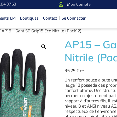
.84.37.63
Mon Compte
ents EPI
Boutiques
Contact
Se Connecter
 AP15 – Gant SG Grip15 Eco Nitrile (Pack12)
AP15 – Ga
Nitrile (Pa
95,25
€
ttc
Un renfort pouce ajoute une
jauge 18 possède des propr
confort ultime. Une structu
permet un ajustement parfa
rapport à d’autres fils, il
niveau B et ANSI niveau A2, 
respectueux de l’environne
offre une respirabilité à 3