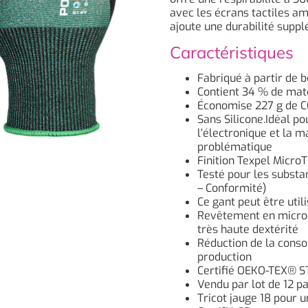
avec les écrans tactiles am
ajoute une durabilité supp
Caractéristiques
Fabriqué à partir de b
Contient 34 % de mat
Économise 227 g de C
Sans Silicone.Idéal pou
l’électronique et la m
problématique
Finition Texpel Micro
Testé pour les substa
– Conformité)
Ce gant peut être util
Revêtement en micro-m
très haute dextérité
Réduction de la conso
production
Certifié OEKO-TEX® 
Vendu par lot de 12 pa
Tricot jauge 18 pour