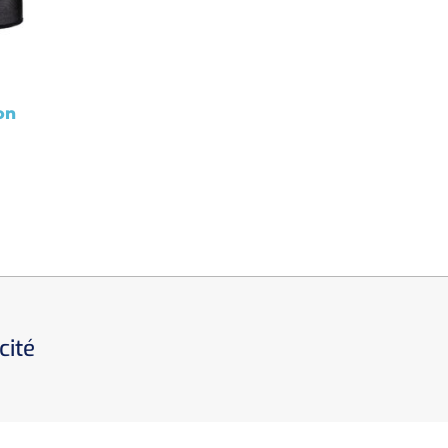
on
cité