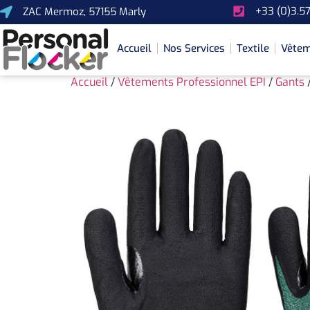
+33 (0)3.57
ZAC Mermoz, 57155 Marly
Accueil
Nos Services
Textile
Vêtem
Accueil
/
Vêtements Professionnel EPI
/
Gants
/