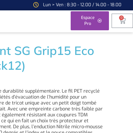
Lun > Ven : 8:30 - 12.00 / 14.00 - 18.00
Espace
0
Pro
nt SG Grip15 Eco
ck12)
 durabilité supplémentaire. Le fil PET recyclé
iétés d’évacuation de l’humidité pour un
re de tricot unique avec un petit doigt tombé
it. Avec une empreinte carbone très faible par
 est également résistant aux coupures TDM
ce qui en fait un choix très protecteur et
ment. De plus, l’enduction Nitrile micro-mousse
60 degrés et l’index et le pouce compatibles