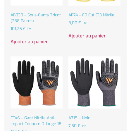
AB030 – Sous-Gants Tricot
AP74 – FD Cut C13 Nitrile
(288 Paires)
9,00
€
Ttc
101,25
€
Ttc
Ajouter au panier
Ajouter au panier
CT46 – Gant Nitrile Anti-
A715 – Noir
Impact Coupure D Jauge 18
7,50
€
Ttc