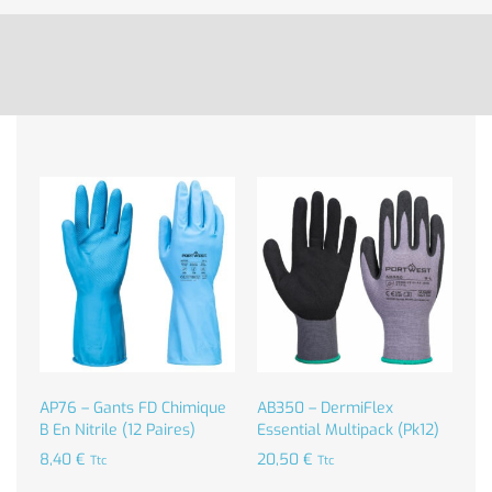
AP76 – Gants FD Chimique
AB350 – DermiFlex
B En Nitrile (12 Paires)
Essential Multipack (Pk12)
8,40
€
20,50
€
Ttc
Ttc