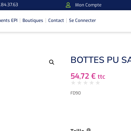
.84.37.63
Mon Compte
ents EPI
Boutiques
Contact
Se Connecter
BOTTES PU SA
54,72
€
ttc
★
★
★
★
★
FD90