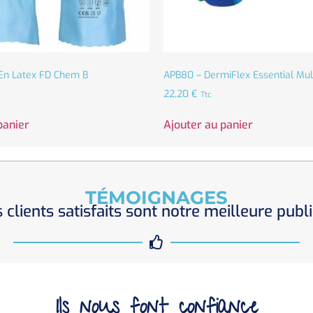
En Latex FD Chem B
APB80 – DermiFlex Essential Mult
22,20
€
Ttc
panier
Ajouter au panier
TÉMOIGNAGES
 clients satisfaits sont notre meilleure publi
Ils nous font confiance