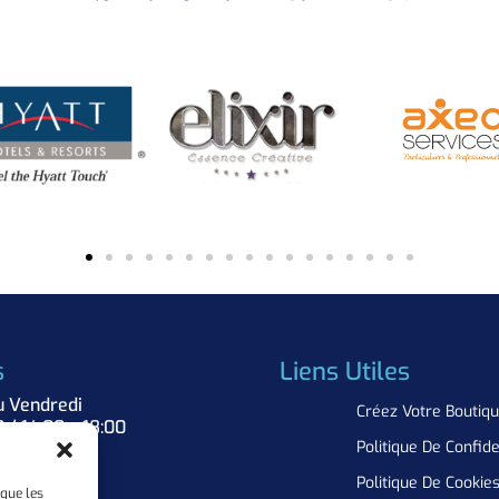
s
Liens Utiles
u Vendredi
Créez Votre Boutiq
0 / 14:00 – 18:00
Politique De Confide
Nous
Politique De Cookie
 que les