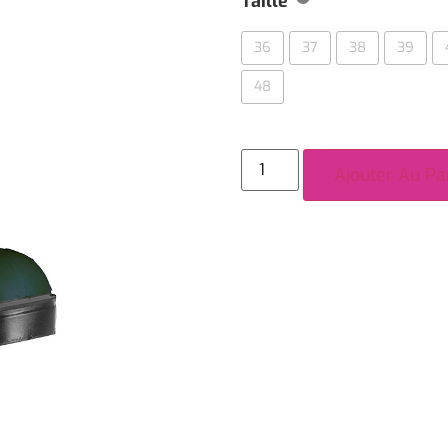
Taille
36
37
38
39
48
Ajouter Au Pa