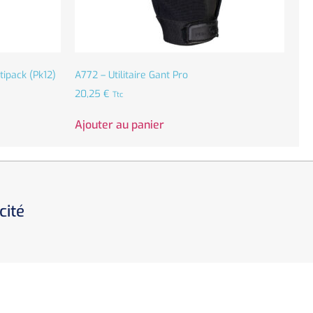
ipack (Pk12)
A772 – Utilitaire Gant Pro
20,25
€
Ttc
Ajouter au panier
cité