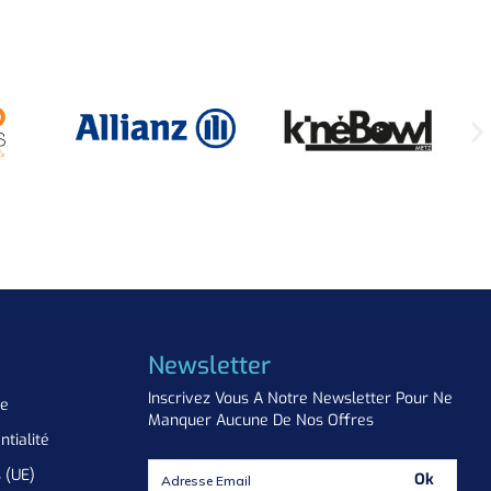
Newsletter
Inscrivez Vous A Notre Newsletter Pour Ne
ue
Manquer Aucune De Nos Offres
ntialité
s (UE)
Ok