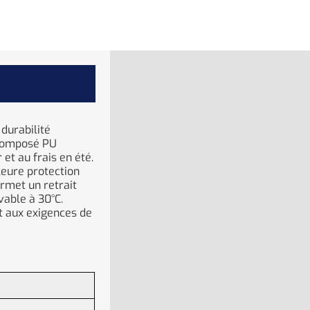
 durabilité
 composé PU
et au frais en été.
eure protection
ermet un retrait
vable à 30°C.
nt aux exigences de