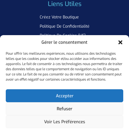
Liens Utiles
Créez Votre Boutique
Politique De Confidentialité
Politique De Cookies (UE)
Gérer le consentement
Pour offrir les meilleures expériences, nous utilisons des technologies
Newsletter
telles que les cookies pour stocker et/ou accéder aux informations des
appareils. Le fait de consentir à ces technologies nous permettra de traiter
Inscrivez Vous A Notre Newsletter Pour Ne Manquer Aucune De
des données telles que le comportement de navigation ou les ID uniques
sur ce site. Le fait de ne pas consentir ou de retirer son consentement peut
Nos Offres
avoir un effet négatif sur certaines caractéristiques et fonctions.
Ok
Accepter
Refuser
Copyright ©
2026
Personal Flocker • Website By Elixir Lab
Voir Les Préférences