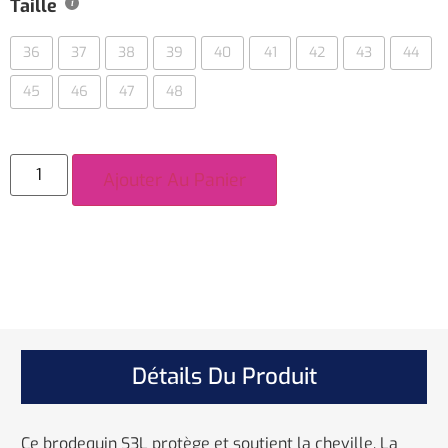
Taille
36
37
38
39
40
41
42
43
44
45
46
47
48
Ajouter Au Panier
Détails Du Produit
Ce brodequin S3L protège et soutient la cheville. La