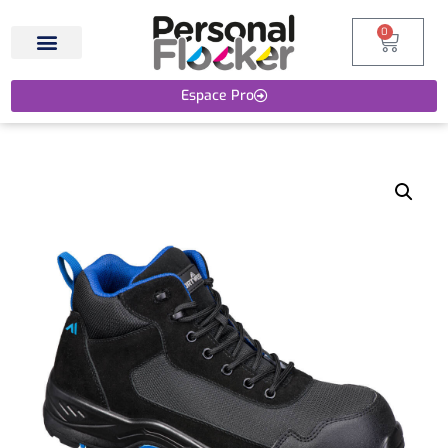
0
Espace Pro