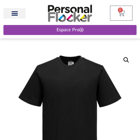
0
Espace Pro