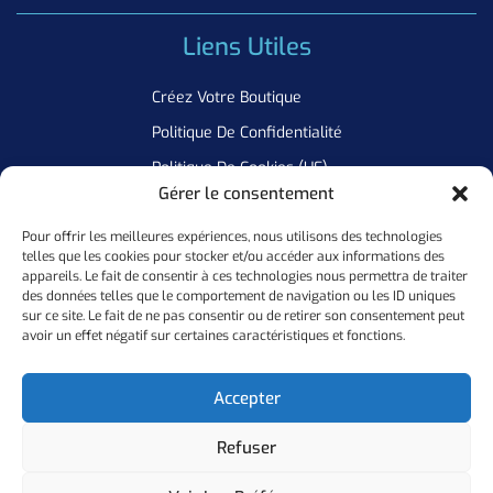
Liens Utiles
Créez Votre Boutique
Politique De Confidentialité
Politique De Cookies (UE)
Gérer le consentement
Pour offrir les meilleures expériences, nous utilisons des technologies
Newsletter
telles que les cookies pour stocker et/ou accéder aux informations des
appareils. Le fait de consentir à ces technologies nous permettra de traiter
Inscrivez Vous A Notre Newsletter Pour Ne Manquer Aucune De
des données telles que le comportement de navigation ou les ID uniques
sur ce site. Le fait de ne pas consentir ou de retirer son consentement peut
Nos Offres
avoir un effet négatif sur certaines caractéristiques et fonctions.
Ok
Accepter
Refuser
Copyright ©
2026
Personal Flocker • Website By Elixir Lab