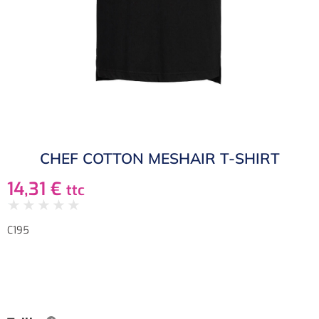
CHEF COTTON MESHAIR T-SHIRT
14,31
€
ttc
★
★
★
★
★
C195