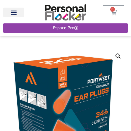
0
Espace Pro