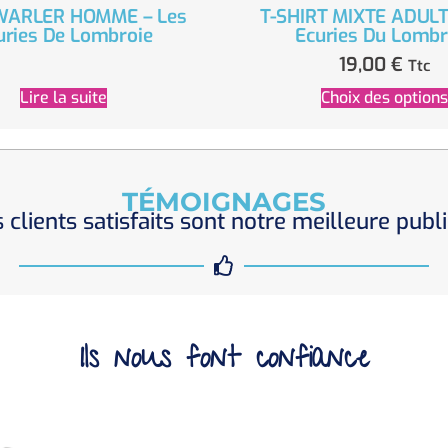
ARLER HOMME – Les
T-SHIRT MIXTE ADULT
uries De Lombroie
Ecuries Du Lombr
19,00
€
Ttc
Lire la suite
Choix des options
TÉMOIGNAGES
 clients satisfaits sont notre meilleure publi
Ils nous font confiance