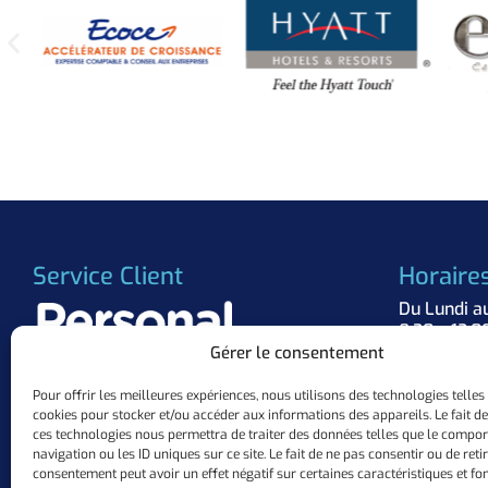
Service Client
Horaire
Du Lundi a
8:30 – 12:0
Gérer le consentement
Suivez 
Pour offrir les meilleures expériences, nous utilisons des technologies telles
cookies pour stocker et/ou accéder aux informations des appareils. Le fait de
+33 (0)3.57.84.37.63
ces technologies nous permettra de traiter des données telles que le compo
contact@personalflocker.com
navigation ou les ID uniques sur ce site. Le fait de ne pas consentir ou de reti
10 ZAC Mermoz, 57155 Marly
consentement peut avoir un effet négatif sur certaines caractéristiques et fon