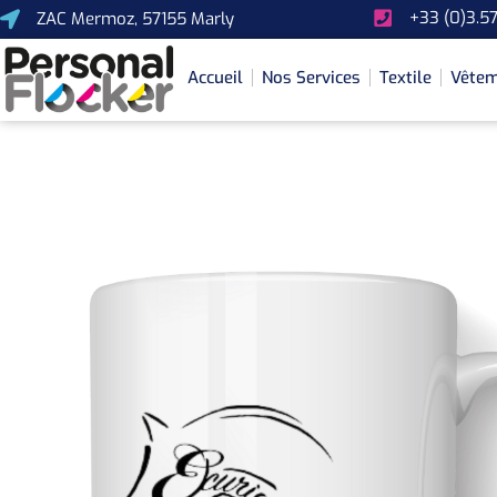
+33 (0)3.57
ZAC Mermoz, 57155 Marly
Accueil
Nos Services
Textile
Vêtem