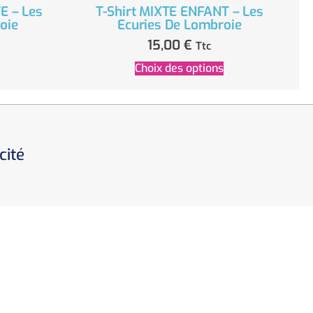
E – Les
T-Shirt MIXTE ENFANT – Les
oie
Ecuries De Lombroie
15,00
€
Ttc
Choix des options
cité