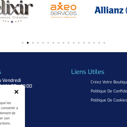
s
Liens Utiles
u Vendredi
Créez Votre Boutiq
0 / 14:00 – 18:00
Politique De Confide
Nous
Politique De Cookie
 que les
 consentir à
rtement de
rer son
ctions.