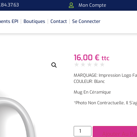
.84.37.63
Mon Compte
ents EPI
Boutiques
Contact
Se Connecter
16,00
€
ttc
★
★
★
★
★
MARQUAGE: Impression Logo Fa
COULEUR: Blanc
Mug En Céramique
*Photo Non Contractuelle, Il S’ag
Ajouter Au Pa