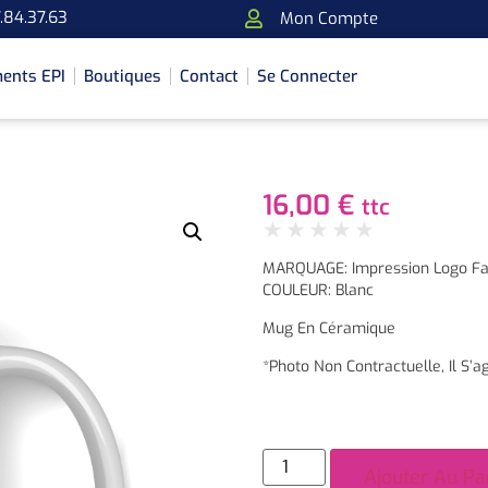
.84.37.63
Mon Compte
ents EPI
Boutiques
Contact
Se Connecter
16,00
€
ttc
★
★
★
★
★
MARQUAGE: Impression Logo Fa
COULEUR: Blanc
Mug En Céramique
*Photo Non Contractuelle, Il S’ag
Ajouter Au Pa