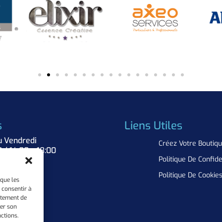
s
Liens Utiles
u Vendredi
Créez Votre Boutiq
0 / 14:00 – 18:00
Politique De Confide
Nous
Politique De Cookie
 que les
 consentir à
rtement de
rer son
ctions.