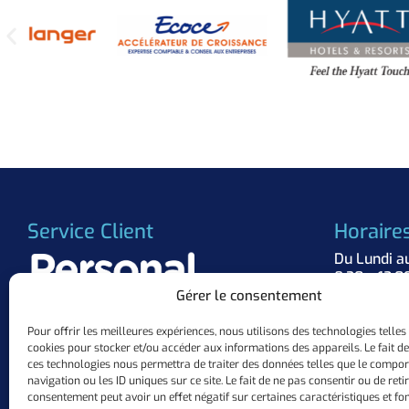
Service Client
Horaire
Du Lundi a
8:30 – 12:0
Gérer le consentement
Suivez 
Pour offrir les meilleures expériences, nous utilisons des technologies telles
cookies pour stocker et/ou accéder aux informations des appareils. Le fait de
+33 (0)3.57.84.37.63
ces technologies nous permettra de traiter des données telles que le compo
contact@personalflocker.com
navigation ou les ID uniques sur ce site. Le fait de ne pas consentir ou de reti
10 ZAC Mermoz, 57155 Marly
consentement peut avoir un effet négatif sur certaines caractéristiques et fon