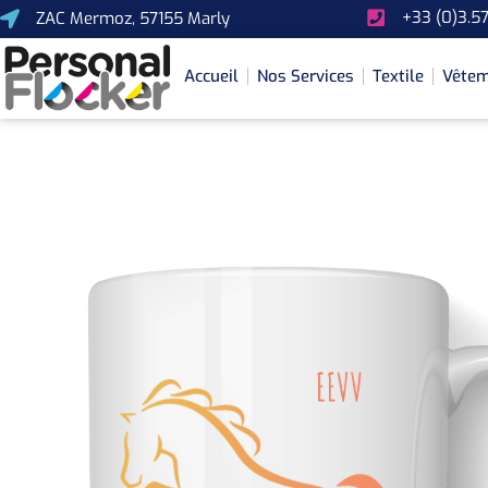
+33 (0)3.57
ZAC Mermoz, 57155 Marly
Accueil
Nos Services
Textile
Vêtem