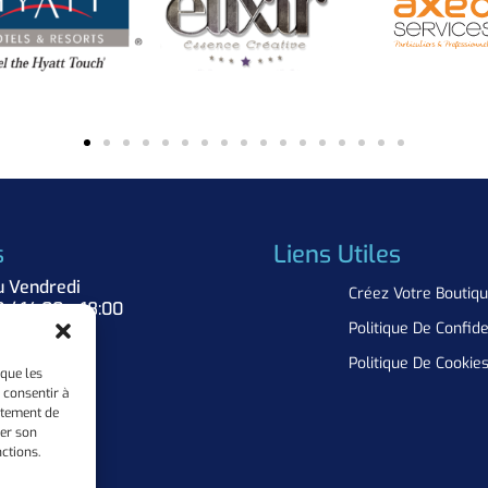
s
Liens Utiles
u Vendredi
Créez Votre Boutiq
0 / 14:00 – 18:00
Politique De Confide
Nous
Politique De Cookie
 que les
 consentir à
rtement de
rer son
ctions.