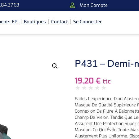
.84.37.63
Mon Compte
ents EPI
Boutiques
Contact
Se Connecter
P431 – Demi-m
19,20
€
ttc
★
★
★
★
★
Faites L’expérience D’un Ajuste
Masque De Qualité Supérieure F
Connexion De Filtre À Baïonnett
Champ De Vision, Tandis Que Les
Assurent Une Protection Supérie
Masque, Ce Qui Évite Toute Marq
Ajustement Plus Uniforme. Dispo