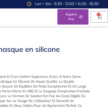
Lun > Ven : 8:30 - 12.00 / 14.00 - 18.00
Espace
0
Pro
asque en silicone
ment Et D’un Confort Supérieurs Grâce À Notre Demi-
abriqué En Silicone De Haute Qualité. La Double
e Assure Un Équilibre De Poids Exceptionnel Et Un Large
 Porte-Filtres En ABS Et La Soupape D’expiration Frontale
ure. Le Harnais De Soutien Est Fixé Au Corps Rigide Du
ue Sur Le Visage De L’utilisateur Et Garantit Un
nible En Deux Tailles Pour Un Ajustement Parfait, Ce