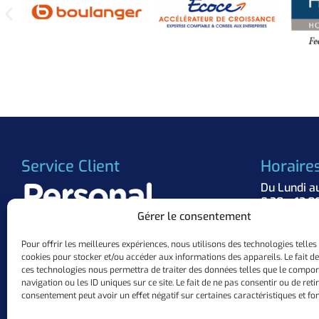
Service Client
Horaire
Du Lundi a
8:30 – 12:0
Gérer le consentement
Suivez 
Pour offrir les meilleures expériences, nous utilisons des technologies telles
cookies pour stocker et/ou accéder aux informations des appareils. Le fait de
+33 (0)3.57.84.37.63
ces technologies nous permettra de traiter des données telles que le compo
contact@personalflocker.com
navigation ou les ID uniques sur ce site. Le fait de ne pas consentir ou de reti
10 ZAC Mermoz, 57155 Marly
consentement peut avoir un effet négatif sur certaines caractéristiques et fon