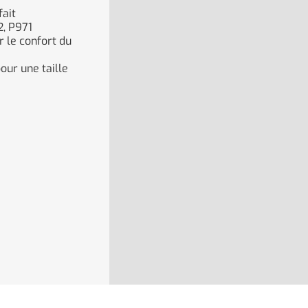
fait
2, P971
r le confort du
ur une taille