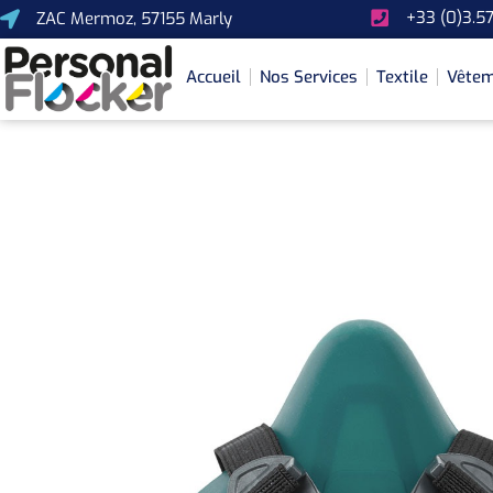
+33 (0)3.57
ZAC Mermoz, 57155 Marly
Accueil
Nos Services
Textile
Vêtem