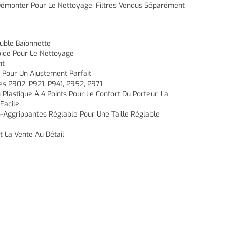
Démonter Pour Le Nettoyage. Filtres Vendus Séparément
uble Baïonnette
ide Pour Le Nettoyage
nt
s Pour Un Ajustement Parfait
es P902, P921, P941, P952, P971
Plastique À 4 Points Pour Le Confort Du Porteur, La
Facile
Aggrippantes Réglable Pour Une Taille Réglable
t La Vente Au Détail