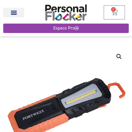
0
Espace Pro