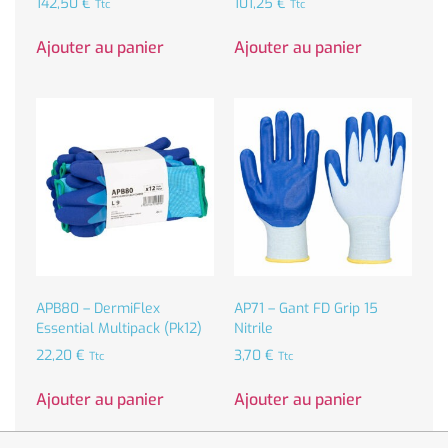
142,50
€
101,25
€
Ttc
Ttc
Ajouter au panier
Ajouter au panier
APB80 – DermiFlex
AP71 – Gant FD Grip 15
Essential Multipack (Pk12)
Nitrile
22,20
€
3,70
€
Ttc
Ttc
Ajouter au panier
Ajouter au panier