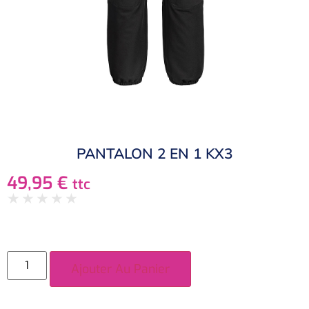
PANTALON 2 EN 1 KX3
49,95
€
ttc
★
★
★
★
★
Ajouter Au Panier