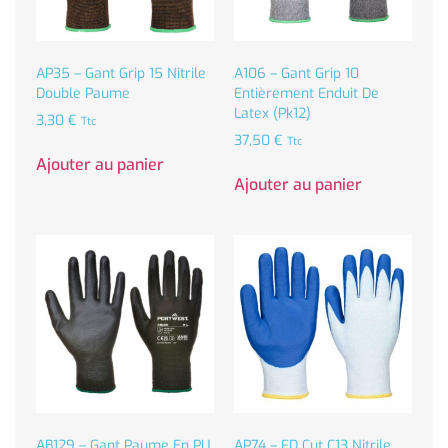
AP35 – Gant Grip 15 Nitrile
A106 – Gant Grip 10
Double Paume
Entièrement Enduit De
Latex (Pk12)
3,30
€
Ttc
37,50
€
Ttc
Ajouter au panier
Ajouter au panier
AB129 – Gant Paume En PU
AP74 – FD Cut C13 Nitrile