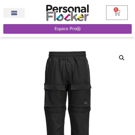
0
Espace Pro