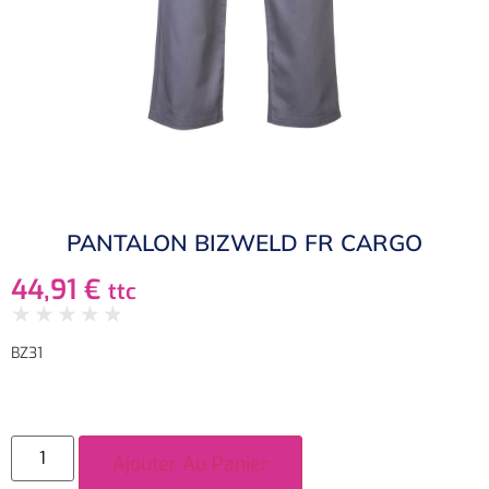
PANTALON BIZWELD FR CARGO
44,91
€
ttc
★
★
★
★
★
BZ31
Ajouter Au Panier