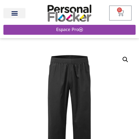
0
Espace Pro