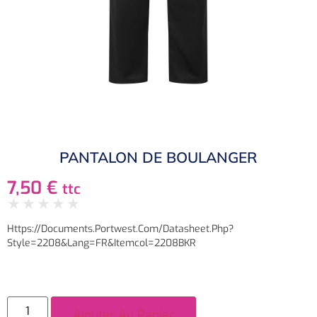
PANTALON DE BOULANGER
7,50
€
ttc
★
★
★
★
★
Https://documents.portwest.com/datasheet.php?
Style=2208&lang=FR&itemcol=2208BKR
Ajouter Au Panier