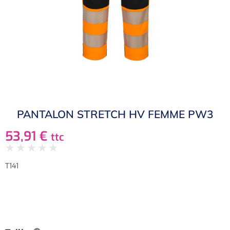
PANTALON STRETCH HV FEMME PW3
53,91
€
ttc
★
★
★
★
★
T141