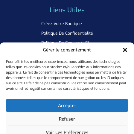
Liens Utiles
Créez Votre Boutique
Politique De Confidentialité
Politique De Cookies (UE)
Gérer le consentement
Pour offrir les meilleures expériences, nous utilisons des technologies
Newsletter
telles que les cookies pour stocker et/ou accéder aux informations des
appareils. Le fait de consentir à ces technologies nous permettra de traiter
Inscrivez Vous A Notre Newsletter Pour Ne Manquer Aucune De
des données telles que le comportement de navigation ou les ID uniques
sur ce site. Le fait de ne pas consentir ou de retirer son consentement peut
Nos Offres
avoir un effet négatif sur certaines caractéristiques et fonctions.
Ok
Accepter
Refuser
Copyright ©
2026
Personal Flocker • Website By Elixir Lab
Voir Les Préférences