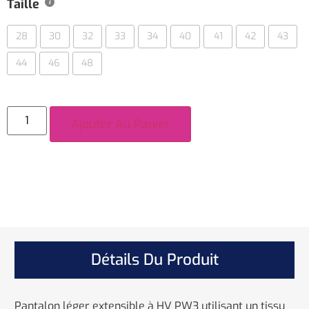
Taille
28
30
32
33
34
40
41
42
43
44
46
48
Ajouter Au Panier
Détails Du Produit
Pantalon léger extensible à HV PW3 utilisant un tissu