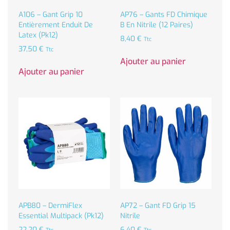
A106 – Gant Grip 10
AP76 – Gants FD Chimique
Entièrement Enduit De
B En Nitrile (12 Paires)
Latex (Pk12)
8,40
€
Ttc
37,50
€
Ttc
Ajouter au panier
Ajouter au panier
APB80 – DermiFlex
AP72 – Gant FD Grip 15
Essential Multipack (Pk12)
Nitrile
22,20
€
6,40
€