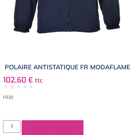
POLAIRE ANTISTATIQUE FR MODAFLAME
102,60
€
ttc
★
★
★
★
★
FR30
Ajouter Au Panier