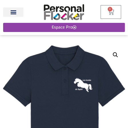
0
Espace Pro