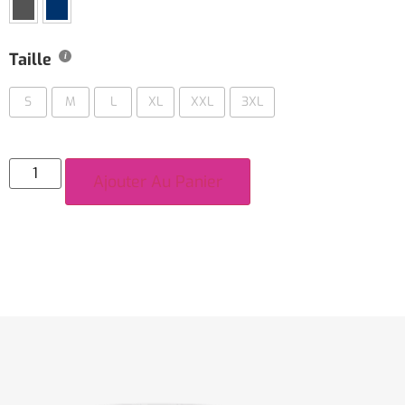
Taille
S
M
L
XL
XXL
3XL
Ajouter Au Panier