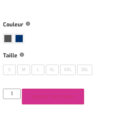
Couleur
Taille
S
M
L
XL
XXL
3XL
Ajouter Au Panier