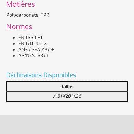
Matières
Polycarbonate, TPR
Normes
EN 166 1 FT
EN 170 2C-1.2
ANSI/ISEA Z87 +
AS/NZS 1337.1
Déclinaisons Disponibles
taille
X15 I X20 I X25