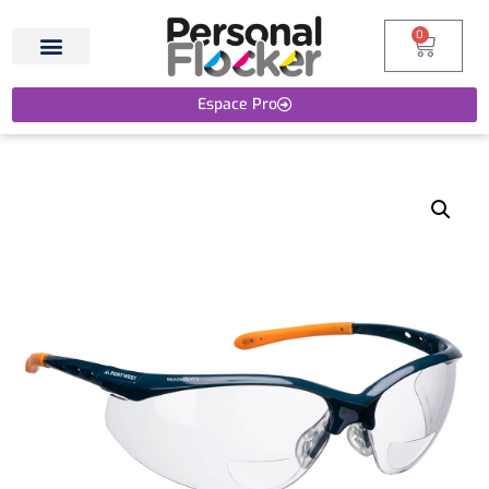
0
Espace Pro