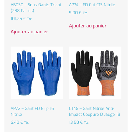
AB030 – Sous-Gants Tricot
AP74 – FD Cut C13 Nitrile
(288 Paires)
9,00
€
Ttc
101,25
€
Ttc
Ajouter au panier
Ajouter au panier
AP72 – Gant FD Grip 15
CT46 – Gant Nitrile Anti-
Nitrile
Impact Coupure D Jauge 18
6,40
€
13,50
€
Ttc
Ttc