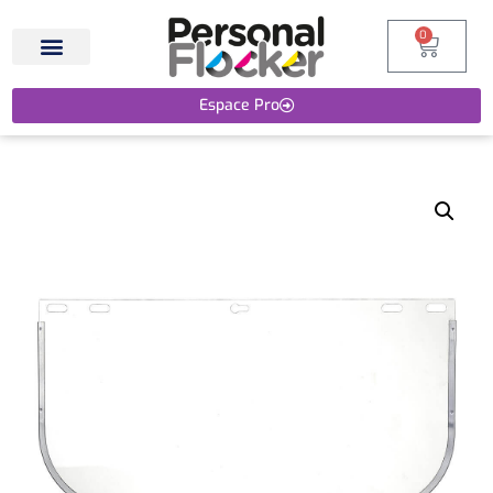
0
Espace Pro