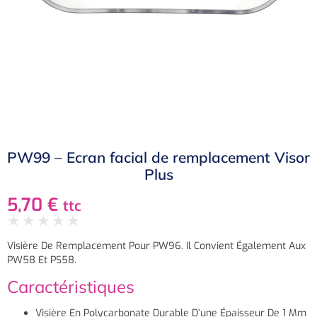
PW99 – Ecran facial de remplacement Visor
Plus
5,70
€
ttc
★
★
★
★
★
Visière De Remplacement Pour PW96. Il Convient Également Aux
PW58 Et PS58.
Caractéristiques
Visière En Polycarbonate Durable D’une Épaisseur De 1 Mm