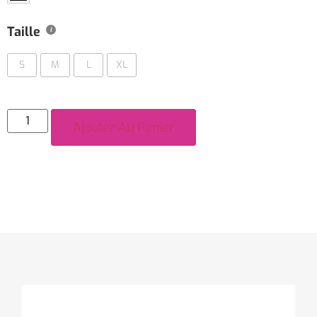
Taille
S
M
L
XL
Ajouter Au Panier