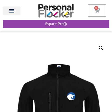
0
Espace Pro