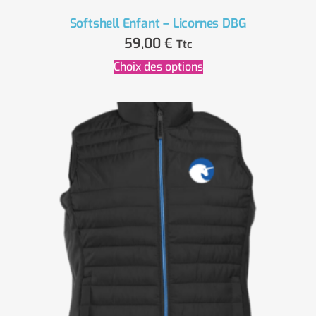
Softshell Enfant – Licornes DBG
59,00
€
Ttc
Choix des options