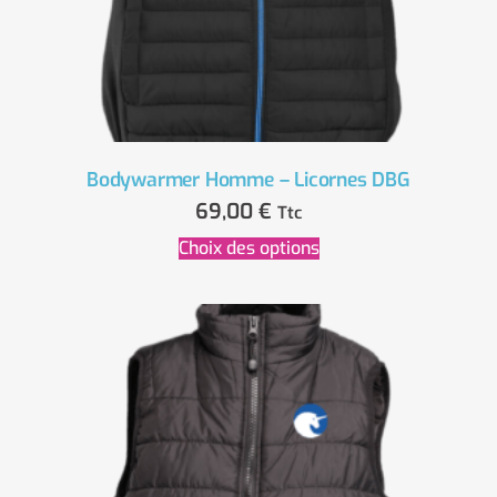
Bodywarmer Homme – Licornes DBG
69,00
€
Ttc
Choix des options