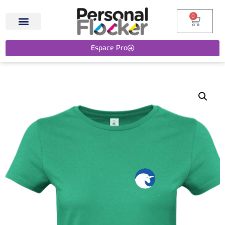
0
Espace Pro