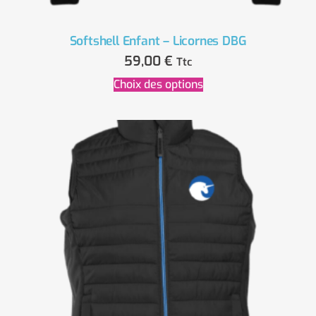
Softshell Enfant – Licornes DBG
59,00
€
Ttc
Choix des options