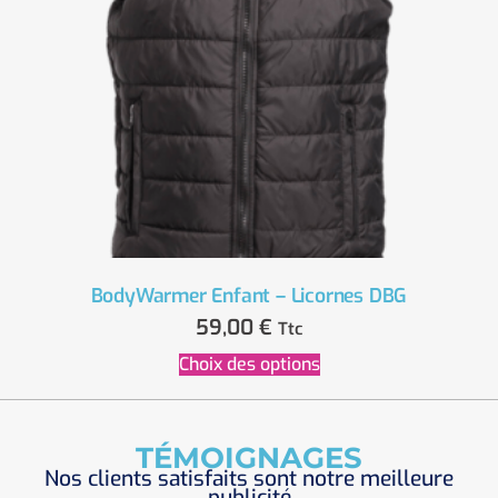
BodyWarmer Enfant – Licornes DBG
59,00
€
Ttc
Choix des options
TÉMOIGNAGES
Nos clients satisfaits sont notre meilleure
publicité