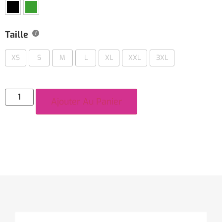
Taille
XS
S
M
L
XL
XXL
3XL
Ajouter Au Panier