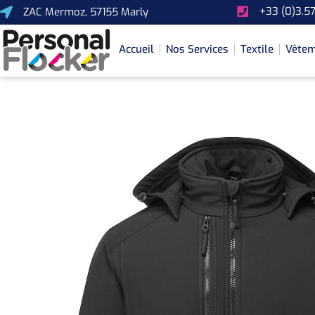
+33 (0)3.57
ZAC Mermoz, 57155 Marly
Accueil
Nos Services
Textile
Vêtem