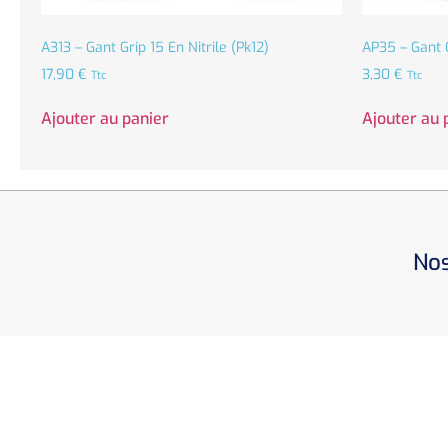
A313 – Gant Grip 15 En Nitrile (Pk12)
AP35 – Gant 
17,90
€
3,30
€
Ttc
Ttc
Ajouter au panier
Ajouter au 
Nos