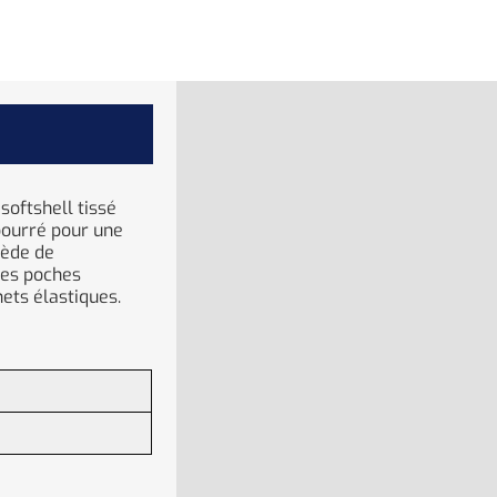
softshell tissé
bourré pour une
sède de
des poches
ets élastiques.