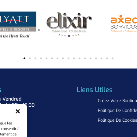
s
Liens Utiles
u Vendredi
Créez Votre Boutiq
0 / 14:00 – 18:00
Politique De Confide
Nous
Politique De Cookie
 que les
 consentir à
rtement de