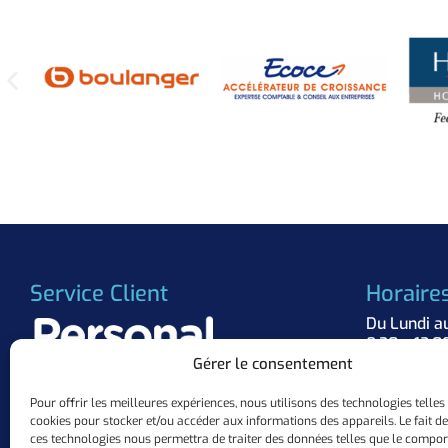
Service Client
Horaire
Du Lundi a
8:30 – 12:0
Gérer le consentement
Suivez 
Pour offrir les meilleures expériences, nous utilisons des technologies telles
cookies pour stocker et/ou accéder aux informations des appareils. Le fait de
+33 (0)3.57.84.37.63
ces technologies nous permettra de traiter des données telles que le compo