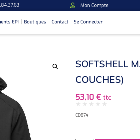
.84.37.63
Mon Compte
ents EPI
Boutiques
Contact
Se Connecter
SOFTSHELL M
COUCHES)
53,10
€
ttc
★
★
★
★
★
CD874