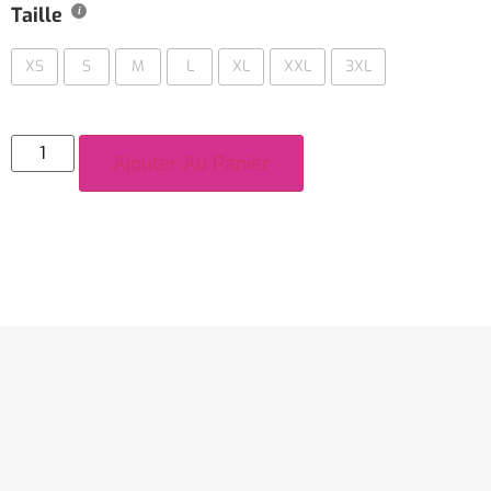
Taille
XS
S
M
L
XL
XXL
3XL
Ajouter Au Panier