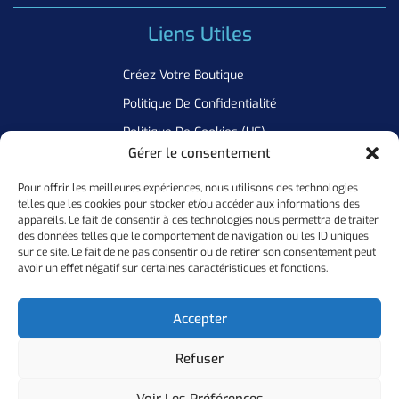
Liens Utiles
Créez Votre Boutique
Politique De Confidentialité
Politique De Cookies (UE)
Gérer le consentement
Pour offrir les meilleures expériences, nous utilisons des technologies
Newsletter
telles que les cookies pour stocker et/ou accéder aux informations des
appareils. Le fait de consentir à ces technologies nous permettra de traiter
Inscrivez Vous A Notre Newsletter Pour Ne Manquer Aucune De
des données telles que le comportement de navigation ou les ID uniques
sur ce site. Le fait de ne pas consentir ou de retirer son consentement peut
Nos Offres
avoir un effet négatif sur certaines caractéristiques et fonctions.
Ok
Accepter
Refuser
Copyright ©
2026
Personal Flocker • Website By Elixir Lab
Voir Les Préférences