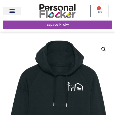
0
Espace Pro