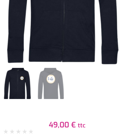
49,00
€
ttc
★
★
★
★
★