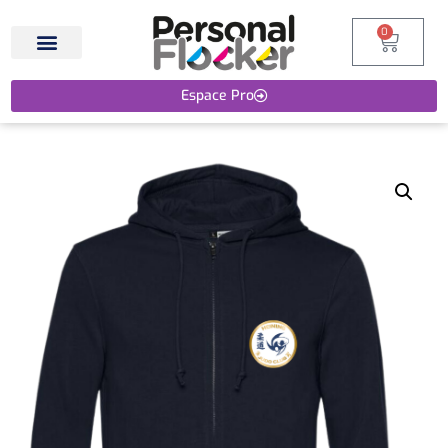
0
Espace Pro