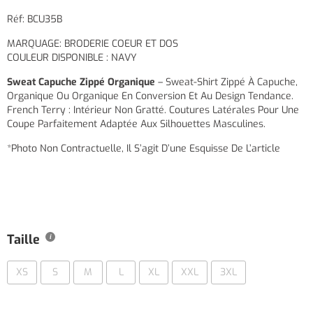
Réf: BCU35B
MARQUAGE: BRODERIE COEUR ET DOS
COULEUR DISPONIBLE : NAVY
Sweat Capuche Zippé Organique
– Sweat-Shirt Zippé À Capuche,
Organique Ou Organique En Conversion Et Au Design Tendance.
French Terry : Intérieur Non Gratté. Coutures Latérales Pour Une
Coupe Parfaitement Adaptée Aux Silhouettes Masculines.
*Photo Non Contractuelle, Il S’agit D’une Esquisse De L’article
Taille
XS
S
M
L
XL
XXL
3XL