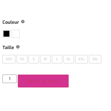
Couleur
Taille
XXS
XS
S
M
L
XL
XXL
3XL
Ajouter Au Panier