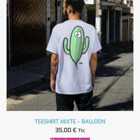
TEESHIRT MIXTE – BALLOON
35,00
€
Ttc