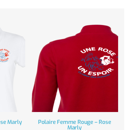
se Marly
Polaire Femme Rouge – Rose
Marly