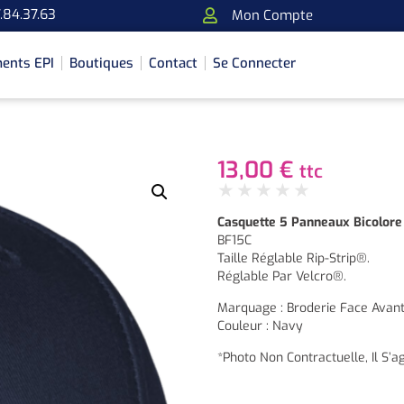
.84.37.63
Mon Compte
ents EPI
Boutiques
Contact
Se Connecter
13,00
€
ttc
★
★
★
★
★
Casquette 5 Panneaux Bicolore
BF15C
Taille Réglable Rip-Strip®.
Réglable Par Velcro®.
Marquage : Broderie Face Avan
Couleur : Navy
*Photo Non Contractuelle, Il S’ag