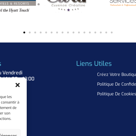
s
Liens Utiles
u Vendredi
Créez Votre Boutiq
0 / 14:00 – 18:00
Politique De Confide
Nous
Politique De Cookie
 que les
 consentir à
rtement de
rer son
ctions.
férences