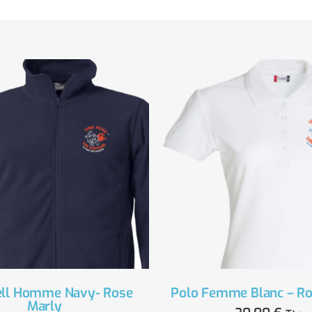
ell Homme Navy- Rose
Polo Femme Blanc – Ro
Marly