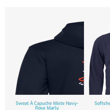
Sweat À Capuche Mixte Navy-
Softsh
Rose Marly