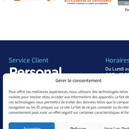
Service Client
Horaire
Du Lundi a
8:30 – 12:0
Gérer le consentement
Suivez 
Pour offrir les meilleures expériences, nous utilisons des technologies telles
cookies pour stocker et/ou accéder aux informations des appareils. Le fait de
+33 (0)3.57.84.37.63
ces technologies nous permettra de traiter des données telles que le compo
contact@personalflocker.com
navigation ou les ID uniques sur ce site. Le fait de ne pas consentir ou de reti
10 ZAC Mermoz, 57155 Marly
consentement peut avoir un effet négatif sur certaines caractéristiques et fon
Accepter
Refuser
Voir Les Pré