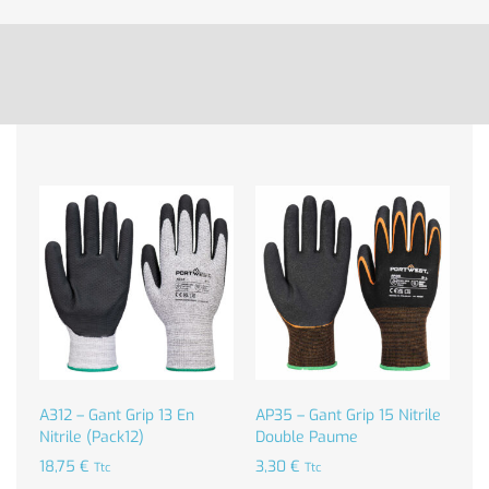
A312 – Gant Grip 13 En
AP35 – Gant Grip 15 Nitrile
Nitrile (Pack12)
Double Paume
18,75
€
3,30
€
Ttc
Ttc