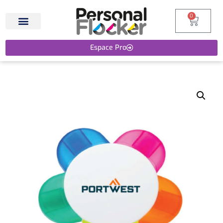
0
Espace Pro