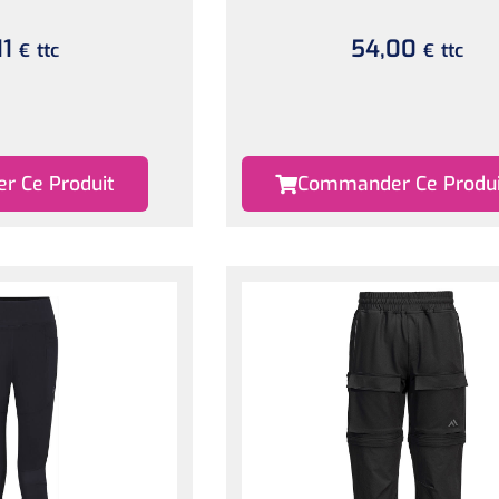
11
54,00
ttc
ttc
€
€
 Ce Produit
Commander Ce Produi