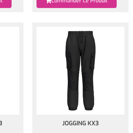
t
Commander Ce Produit
3
JOGGING KX3