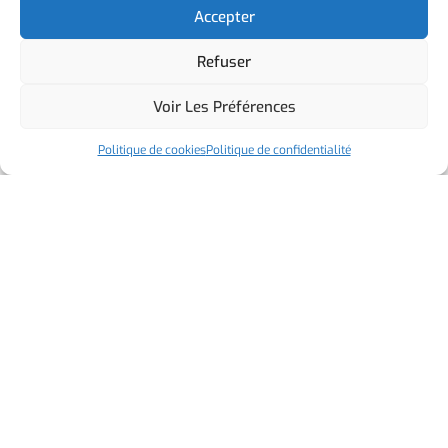
Accepter
Ils nous font confiance
Refuser
Voir Les Préférences
Politique de cookies
Politique de confidentialité
Service Client