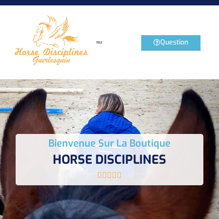
Question
Bienvenue Sur La Boutique
HORSE DISCIPLINES




