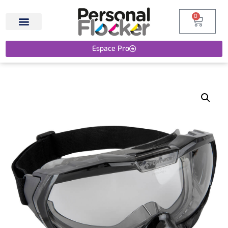
0
Espace Pro