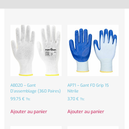
AB020 – Gant
AP71 – Gant FD Grip 15
D’assemblage (360 Paires)
Nitrile
99,75
€
3,70
€
Ttc
Ttc
Ajouter au panier
Ajouter au panier